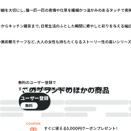
界観を大切にし、猫一匹一匹の表情や仕草を繊細かつ温かみのあるタッチで表
ーからキッチン雑貨まで、日常生活のふとした瞬間に癒やしと彩りを与える幅
や美術館モチーフなど、大人の女性も持ちたくなるストーリー性の高いシリー
く
無料のユーザー登録で
このブランドのほかの商品
すべての商品の卸価格・取引条件をチェックできます！
ユーザー登録
無料
すぐに使える5,000円クーポンプレゼント！