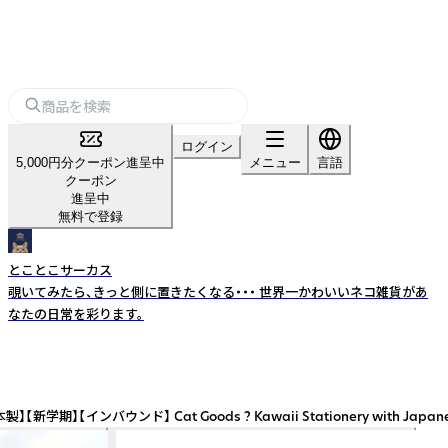
ログイン
5,000円分クーポン進呈中
メニュー
言語
クーポン
進呈中
無料で登録
とことこサーカス
覗いてみたら、きっと側に置きたくなる・・・ 世界一かわいいネコ雑貨があ
なたの日常を彩ります。
ds ? Kawaii Stationery with Japanese Illustra