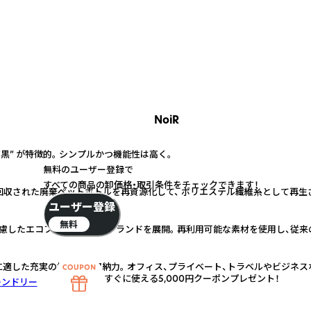
NoiR
黒” が特徴的。 シンプルかつ機能性は高く。
無料のユーザー登録で
すべての商品の卸価格・取引条件をチェックできます！
tandard）回収された廃棄ペットボトルを再資源化して、 ポリエステル繊維糸として
ユーザー登録
無料
慮したエコフレンドリーなブランドを展開。 再利用可能な素材を使用し、従来
適した充実の機能面と収納力。 オフィス、プライベート、トラベルやビジネス
すぐに使える5,000円クーポンプレゼント！
レンドリー