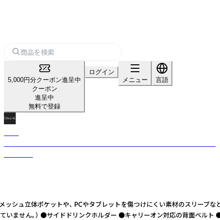
ログイン
5,000円分クーポン進呈中
メニュー
言語
クーポン
進呈中
無料で登録
NoiR
洗練されたデザインとスタイリッシュな “黒” が特徴的。 シンプルかつ機能
性は高く。
羽織や軽衣類を収納可能なメッシュ立体ポケットや、 PCやタブレットを傷つけにく
ません。） ●サイドドリンクホルダー ●キャリーオン対応の背面ベルト ●開閉