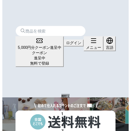
ログイン
5,000円分クーポン進呈中
メニュー
言語
クーポン
進呈中
無料で登録
期間限定
7
月
1
日
ー
7