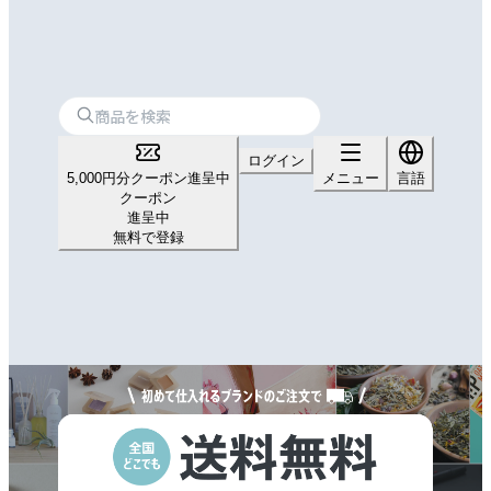
ログイン
5,000円分クーポン進呈中
メニュー
言語
クーポン
進呈中
無料で登録