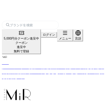
ログイン
5,000円分クーポン進呈中
メニュー
言語
クーポン
進呈中
無料で登録
MiR
クレンジング・洗顔・導入美容液の3役を1本で叶える拭き取
り美容液洗顔。肌へのやさしさと、使い心地の良さにこだわ
るあなたへ。