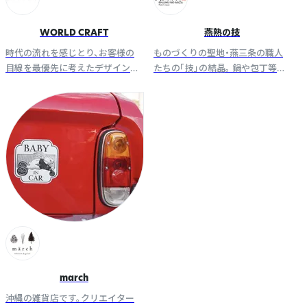
WORLD CRAFT
燕熟の技
時代の流れを感じとり、お客様の
ものづくりの聖地・燕三条の職人
目線を最優先に考えたデザイン文
たちの「技」の結晶。 鍋や包丁等の
具を創造するブランド「WORLD
調理道具にデスクアイテムまで幅
CRAFT」。
広く展開し、 現代のライフスタイ
ルに寄り添う上質な商品を届けま
す。
march
沖縄の雑貨店です。クリエイター