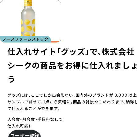
株式会社シーク
トレテス オーガニック＆ナ
生活の木
KAWAIINE
mana.
Know Enough
PAYSAN
hana to mi
島田屋総本家
法善寺あられ/ふじや
Brilliant Earth
イワシビル
MY HONEY
山猫瓶詰研究所
カネジョウ‐兼上‐
無茶々園 / yaetoco
Won Time
カリス成城
TEAtriCO
TOYOU YAKUZEN CHA
チュラル
健康発酵生活舎
森石鹸
shesay‗インテリア雑貨‗
デルタインターナショナル
ノースファームストック
仕入れサイト「グッズ」で、
株式会社
シークの商品をお得に仕入れまし
う
グッズには、ここでしか出会えない、国内外のブランドが 3,000 以上
サンプルで試せて、1点から気軽に。商品の背景やこだわりまで、納得
て仕入れることができます。
入会費・
月会費・手数料なしで
仕入れ可能！
ユーザー登録