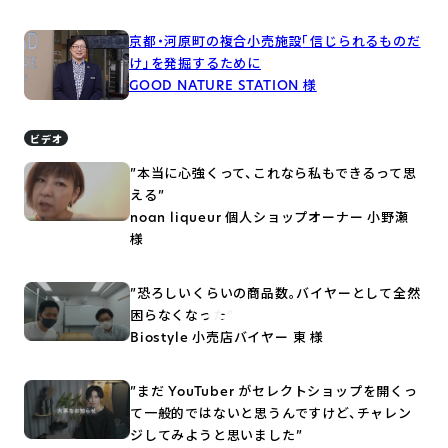
京都・河原町の複合小売施設
「信じられるものだ
け」を
発掘するために
GOOD NATURE STATION 様
ビデオ
”本当に心強くって、
これなら私もできるって思
える”
noan liqueur 個人ショップオーナー 小野瀬
様
”恐ろしいくらいの商品数。
バイヤーとして全然
困らなくなった”
Biostyle 小売店バイヤー 東 様
”まだ YouTuber がセレクトショップを開くっ
て一般的ではないと思うんですけど、チャレン
ジしてみようと思いました”